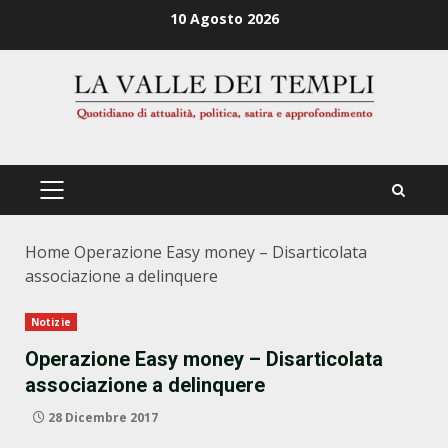
Zum
10 Agosto 2026
Inhalt
springen
PRIMÄRES
MENÜ
Home
Operazione Easy money – Disarticolata
associazione a delinquere
Notizie
Operazione Easy money – Disarticolata
associazione a delinquere
28 Dicembre 2017