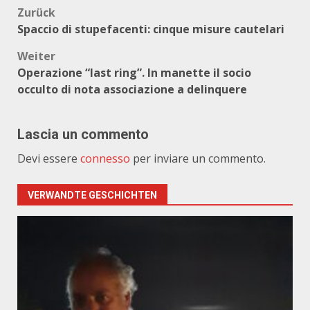
Beitragsnavigation
Zurück
Spaccio di stupefacenti: cinque misure cautelari
Weiter
Operazione “last ring”. In manette il socio
occulto di nota associazione a delinquere
Lascia un commento
Devi essere
connesso
per inviare un commento.
VERWANDTE GESCHICHTEN