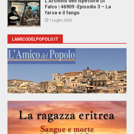
L’Archivio dell’Ispettore Di
Falco | 46909 -Episodio 3 – La
farsa e il fango
1 Luglio 2026
LAMICODELPOPOLO.IT