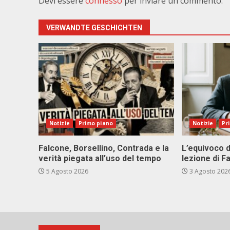
Devi essere
connesso
per inviare un commento.
VERWANDTE GESCHICHTEN
Notizie
Primo piano
Notizie
Pr
Falcone, Borsellino, Contrada e la
L’equivoco d
verità piegata all’uso del tempo
lezione di F
5 Agosto 2026
3 Agosto 202