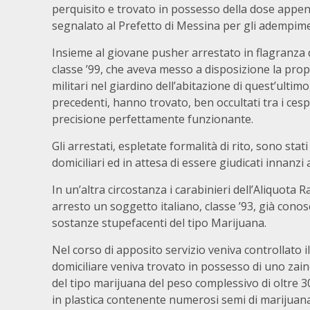
perquisito e trovato in possesso della dose appen
segnalato al Prefetto di Messina per gli adempime
Insieme al giovane pusher arrestato in flagranza 
classe ’99, che aveva messo a disposizione la propri
militari nel giardino dell’abitazione di quest’ultim
precedenti, hanno trovato, ben occultati tra i cesp
precisione perfettamente funzionante.
Gli arrestati, espletate formalità di rito, sono sta
domiciliari ed in attesa di essere giudicati innanzi
In un’altra circostanza i carabinieri dell’Aliquota
arresto un soggetto italiano, classe ’93, già conosc
sostanze stupefacenti del tipo Marijuana.
Nel corso di apposito servizio veniva controllato 
domiciliare veniva trovato in possesso di uno zai
del tipo marijuana del peso complessivo di oltre 3
in plastica contenente numerosi semi di marijuana,