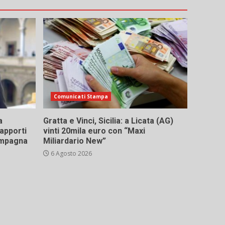
Comunicati Stampa
a
Gratta e Vinci, Sicilia: a Licata (AG)
rapporti
vinti 20mila euro con “Maxi
campagna
Miliardario New”
6 Agosto 2026