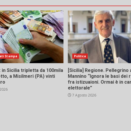
ati Stampa
Politica
in Sicilia tripletta da 100mila
[Sicilia] Regione. Pellegrino 
tto, a Misilmeri (PA) vinti
Mannino “Ignora le basi dei 
uro
fra istizuaioni. Ormai è in 
elettorale”
 2026
7 Agosto 2026