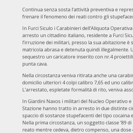
Continua senza sosta l’attività preventiva e repre
frenare il fenomeno dei reati contro gli stupefacen
In Furci Siculo i Carabinieri dell’Aliquota Opera
arresto un cittadino italiano, residente a Furci Si
l’irruzione dei militari, presso la sua abitazione è
matricola abrasa e detenuta quindi illegalmente. U
sequestro un caricatore inserito con nr.4 proiettil
punta cava.
Nella circostanza veniva ritirata anche una carabi
domicilio ulteriori 4 colpi calibro 7,65 ed uno calib
L’arrestato, espletate formalità di rito, veniva as
In Giardini Naxos i militari del Nucleo Operativo e
Stazione hanno tratto in arresto in due distinte ci
spaccio di sostanze stupefacenti del tipo cocaina 
Nella prima circostanza, un soggetto classe ’89 di
reato mentre cedeva, dietro compenso, una dose d