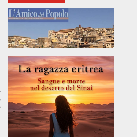
r
o
o