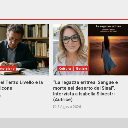
imo piano
Cultura
Notizie
el Terzo Livello e la
“La ragazza eritrea. Sangue e
alcone
morte nel deserto del Sinai”.
Intervista a Isabella Silvestri
6
(Autrice)
3 Agosto 2026