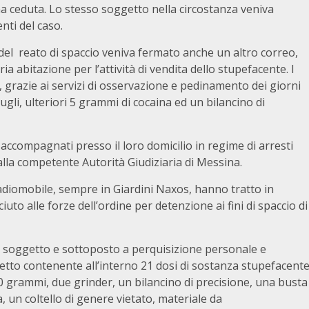
a ceduta. Lo stesso soggetto nella circostanza veniva
nti del caso.
del reato di spaccio veniva fermato anche un altro correo,
a abitazione per l’attività di vendita dello stupefacente. I
o, grazie ai servizi di osservazione e pedinamento dei giorni
ugli, ulteriori 5 grammi di cocaina ed un bilancino di
ti accompagnati presso il loro domicilio in regime di arresti
 alla competente Autorità Giudiziaria di Messina.
 Radiomobile, sempre in Giardini Naxos, hanno tratto in
iuto alle forze dell’ordine per detenzione ai fini di spaccio di
il soggetto e sottoposto a perquisizione personale e
netto contenente all’interno 21 dosi di sostanza stupefacent
0 grammi, due grinder, un bilancino di precisione, una busta
 un coltello di genere vietato, materiale da