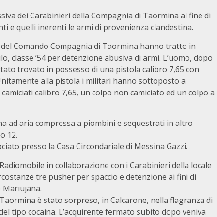
ssiva dei Carabinieri della Compagnia di Taormina al fine di
ti e quelli inerenti le armi di provenienza clandestina.
tiva del Comando Compagnia di Taormina hanno tratto in
culo, classe ’54 per detenzione abusiva di armi. L’uomo, dopo
 stato trovato in possesso di una pistola calibro 7,65 con
nitamente alla pistola i militari hanno sottoposto a
i camiciati calibro 7,65, un colpo non camiciato ed un colpo a
na ad aria compressa a piombini e sequestrati in altro
ro 12.
sociato presso la Casa Circondariale di Messina Gazzi.
 Radiomobile in collaborazione con i Carabinieri della locale
rcostanze tre pusher per spaccio e detenzione ai fini di
e Mariujana.
 Taormina è stato sorpreso, in Calcarone, nella flagranza di
el tipo cocaina. L’acquirente fermato subito dopo veniva