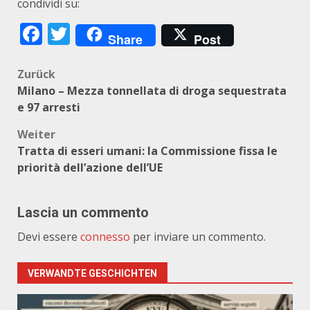
condividi su:
Facebook
Twitter
Share
Post
Beitragsnavigation
Zurück
Milano – Mezza tonnellata di droga sequestrata
e 97 arresti
Weiter
Tratta di esseri umani: la Commissione fissa le
priorità dell’azione dell’UE
Lascia un commento
Devi essere
connesso
per inviare un commento.
VERWANDTE GESCHICHTEN