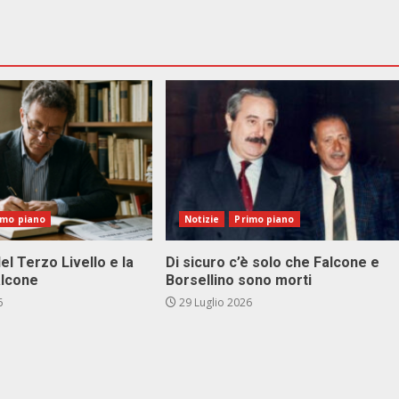
imo piano
Notizie
Primo piano
el Terzo Livello e la
Di sicuro c’è solo che Falcone e
alcone
Borsellino sono morti
6
29 Luglio 2026