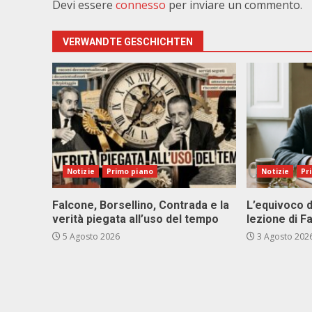
Devi essere
connesso
per inviare un commento.
VERWANDTE GESCHICHTEN
Notizie
Primo piano
Notizie
Pr
Falcone, Borsellino, Contrada e la
L’equivoco d
verità piegata all’uso del tempo
lezione di F
5 Agosto 2026
3 Agosto 202