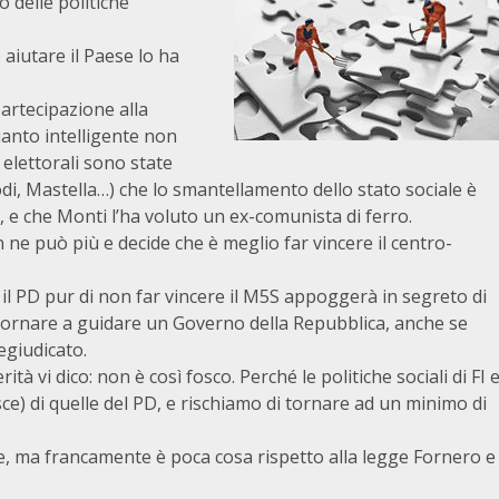
 delle politiche
 aiutare il Paese lo ha
artecipazione alla
uanto intelligente non
 elettorali sono state
di, Mastella…) che lo smantellamento dello stato sociale è
 e che Monti l’ha voluto un ex-comunista di ferro.
n ne può più e decide che è meglio far vincere il centro-
 il PD pur di non far vincere il M5S appoggerà in segreto di
i tornare a guidare un Governo della Repubblica, anche se
egiudicato.
ità vi dico: non è così fosco. Perché le politiche sociali di FI 
ce) di quelle del PD, e rischiamo di tornare ad un minimo di
, ma francamente è poca cosa rispetto alla legge Fornero e