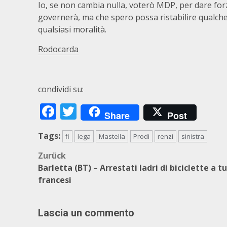
Io, se non cambia nulla, voterò MDP, per dare f
governerà, ma che spero possa ristabilire qualche
qualsiasi moralità.
Rodocarda
condividi su:
Facebook
Twitter
Share
Post
Tags:
fi
lega
Mastella
Prodi
renzi
sinistra
Beitragsnavigation
Zurück
Barletta (BT) – Arrestati ladri di biciclette a tu
francesi
Lascia un commento