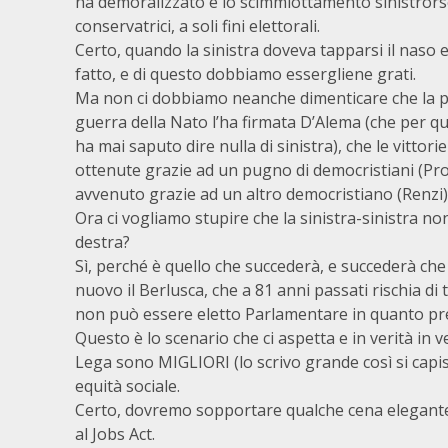
ha demoralizzato è lo scimmiottamento sinistrorso
conservatrici, a soli fini elettorali.
Certo, quando la sinistra doveva tapparsi il naso e
fatto, e di questo dobbiamo essergliene grati.
Ma non ci dobbiamo neanche dimenticare che la p
guerra della Nato l’ha firmata D’Alema (che per q
ha mai saputo dire nulla di sinistra),
che le vittorie
ottenute grazie ad un pugno di democristiani (Pro
avvenuto grazie ad un altro democristiano (Renzi),
Ora ci vogliamo stupire che la sinistra-sinistra no
destra?
Sì, perché è quello che succederà, e succederà che
nuovo il Berlusca, che a 81 anni passati rischia d
non può essere eletto Parlamentare in quanto pr
Questo è lo scenario che ci aspetta e in verità in ver
Lega sono MIGLIORI (lo scrivo grande così si capis
equità sociale.
Certo, dovremo sopportare qualche cena elegante
al Jobs Act.