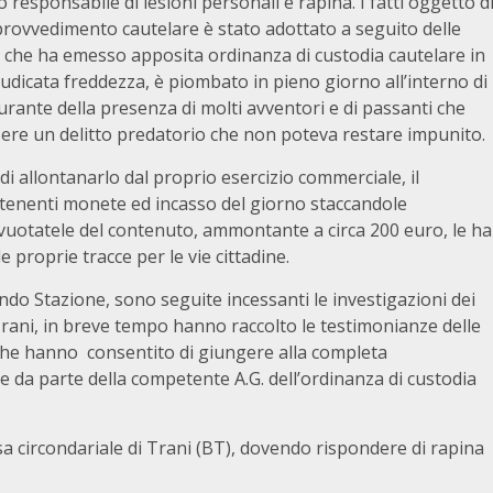
 responsabile di lesioni personali e rapina. I fatti oggetto d
 provvedimento cautelare è stato adottato a seguito delle
i, che ha emesso apposita ordinanza di custodia cautelare in
giudicata freddezza, è piombato in pieno giorno all’interno di
curante della presenza di molti avventori e di passanti che
ssere un delitto predatorio che non poteva restare impunito.
di allontanarlo dal proprio esercizio commerciale, il
ntenenti monete ed incasso del giorno staccandole
Svuotatele del contenuto, ammontante a circa 200 euro, le ha
proprie tracce per le vie cittadine.
do Stazione, sono seguite incessanti le investigazioni dei
 Trani, in breve tempo hanno raccolto le testimonianze delle
i che hanno consentito di giungere alla completa
ne da parte della competente A.G. dell’ordinanza di custodia
asa circondariale di Trani (BT), dovendo rispondere di rapina