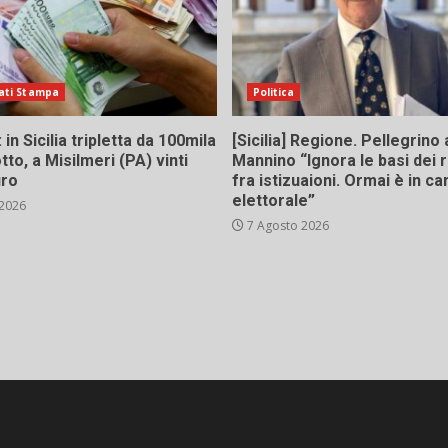
ati Stampa
Politica
in Sicilia tripletta da 100mila
[Sicilia] Regione. Pellegrino 
tto, a Misilmeri (PA) vinti
Mannino “Ignora le basi dei 
uro
fra istizuaioni. Ormai è in 
elettorale”
 2026
7 Agosto 2026