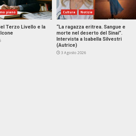
imo piano
Cultura
Notizie
el Terzo Livello e la
“La ragazza eritrea. Sangue e
alcone
morte nel deserto del Sinai”.
Intervista a Isabella Silvestri
6
(Autrice)
3 Agosto 2026