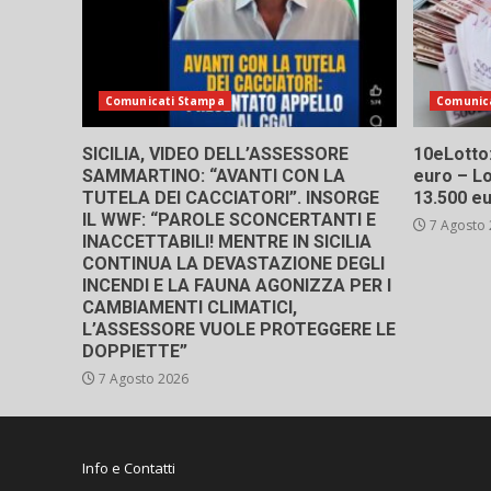
Comunicati Stampa
Comunic
SICILIA, VIDEO DELL’ASSESSORE
10eLotto: 
SAMMARTINO: “AVANTI CON LA
euro – Lo
TUTELA DEI CACCIATORI”. INSORGE
13.500 e
IL WWF: “PAROLE SCONCERTANTI E
7 Agosto
INACCETTABILI! MENTRE IN SICILIA
CONTINUA LA DEVASTAZIONE DEGLI
INCENDI E LA FAUNA AGONIZZA PER I
CAMBIAMENTI CLIMATICI,
L’ASSESSORE VUOLE PROTEGGERE LE
DOPPIETTE”
7 Agosto 2026
Info e Contatti