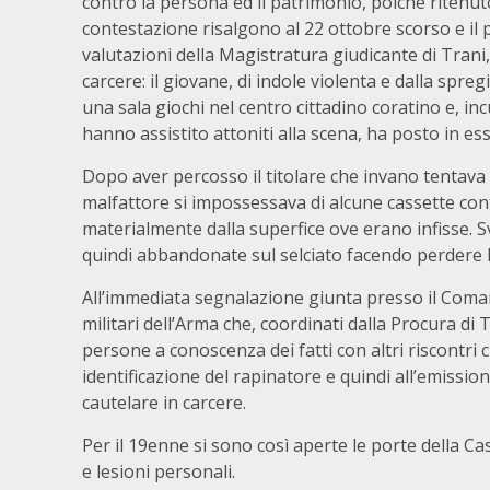
contro la persona ed il patrimonio, poiché ritenuto
contestazione risalgono al 22 ottobre scorso e il
valutazioni della Magistratura giudicante di Tran
carcere: il giovane, di indole violenta e dalla spre
una sala giochi nel centro cittadino coratino e, in
hanno assistito attoniti alla scena, ha posto in e
Dopo aver percosso il titolare che invano tentava 
malfattore si impossessava di alcune cassette co
materialmente dalla superfice ove erano infisse. 
quindi abbandonate sul selciato facendo perdere le 
All’immediata segnalazione giunta presso il Coman
militari dell’Arma che, coordinati dalla Procura di
persone a conoscenza dei fatti con altri riscontr
identificazione del rapinatore e quindi all’emissio
cautelare in carcere.
Per il 19enne si sono così aperte le porte della C
e lesioni personali.