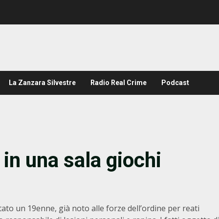
La Zanzara Silvestre
Radio Real Crime
Podcast
 in una sala giochi
ato un 19enne, già noto alle forze dell’ordine per reati