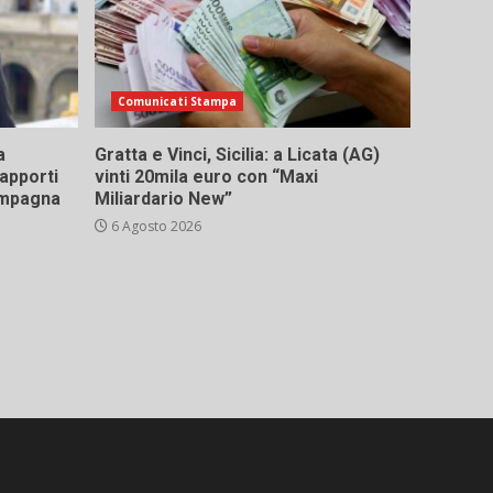
Comunicati Stampa
a
Gratta e Vinci, Sicilia: a Licata (AG)
rapporti
vinti 20mila euro con “Maxi
campagna
Miliardario New”
6 Agosto 2026