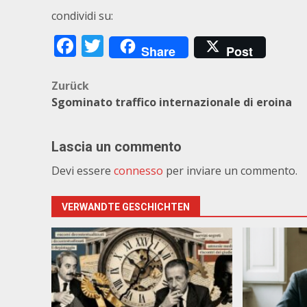
condividi su:
Facebook
Twitter
Share
Post
Beitragsnavigation
Zurück
Sgominato traffico internazionale di eroina
Lascia un commento
Devi essere
connesso
per inviare un commento.
VERWANDTE GESCHICHTEN