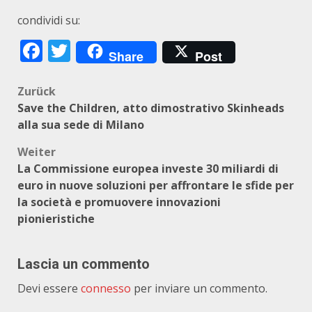
condividi su:
Facebook
Twitter
Share
Post
Beitragsnavigation
Zurück
Save the Children, atto dimostrativo Skinheads
alla sua sede di Milano
Weiter
La Commissione europea investe 30 miliardi di
euro in nuove soluzioni per affrontare le sfide per
la società e promuovere innovazioni
pionieristiche
Lascia un commento
Devi essere
connesso
per inviare un commento.