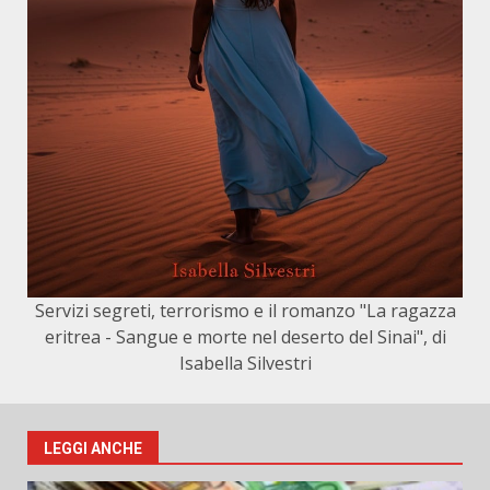
Servizi segreti, terrorismo e il romanzo "La ragazza
eritrea - Sangue e morte nel deserto del Sinai", di
Isabella Silvestri
LEGGI ANCHE