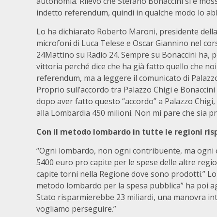
autonomia. Rilevo che Stefano Bonaccini si è mos
indetto referendum, quindi in qualche modo lo ab
Lo ha dichiarato Roberto Maroni, presidente dell
microfoni di Luca Telese e Oscar Giannino nel cor
24Mattino su Radio 24. Sempre su Bonaccini ha, po
vittoria perché dice che ha già fatto quello che no
referendum, ma a leggere il comunicato di Palazzo
Proprio sull’accordo tra Palazzo Chigi e Bonaccini
dopo aver fatto questo “accordo” a Palazzo Chigi, 
alla Lombardia 450 milioni. Non mi pare che sia pr
Con il metodo lombardo in tutte le regioni ris
“Ogni lombardo, non ogni contribuente, ma ogni c
5400 euro pro capite per le spese delle altre regi
capite torni nella Regione dove sono prodotti.” 
metodo lombardo per la spesa pubblica” ha poi ag
Stato risparmierebbe 23 miliardi, una manovra inte
vogliamo perseguire.”