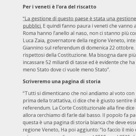
Per i veneti è l’ora del riscatto
“La gestione di questo paese è stata una gestione 
pubblici.
E quindi fanno paura i veneti che vanno a
Roma hanno l’anello al naso, non ci stanno più con l’
Luca Zaia, governatore della regione Veneto, inte
Giannino sul referendum di domenica 22 ottobre. H
rispettosi della Costituzione. Ma bisogna dare più 
incassare 52 miliardi di tasse ed è evidente che h
meno Stato dove ci vuole meno Stato”.
Scriveremo una pagina di storia
“Tutti si dimenticano che noi andiamo al voto con 
prima della trattativa, ci dice che è giusto sentire 
referendum. La Corte Costituzionale alla fine dice 
allora cerchiamo di farle dal basso. Il popolo fa p
questa è una pagina di storia bianca che deve esse
regione Veneto, Ha poi aggiunto: “Io faccio il mio 