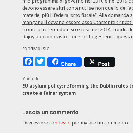
mio programma di governo nel 2010 e nel 2015 c’er
devono essere altri contenuti se non quello dell’a
materie, più il federalismo fiscale”. Alla domanda 
manganelli devono essere assolutamente criticati
fronte al referendum scozzese nel 2014: Londra lo 
Rajoy abbiamo visto come la sta gestendo questa 
condividi su:
Facebook
Twitter
Share
Post
Beitragsnavigation
Zurück
EU asylum policy: reforming the Dublin rules t
create a fairer system
Lascia un commento
Devi essere
connesso
per inviare un commento.