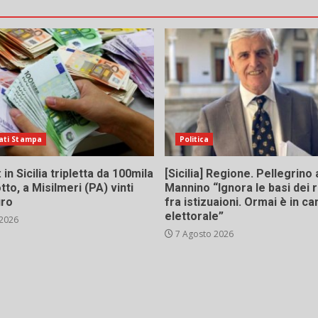
ati Stampa
Politica
in Sicilia tripletta da 100mila
[Sicilia] Regione. Pellegrino 
tto, a Misilmeri (PA) vinti
Mannino “Ignora le basi dei 
uro
fra istizuaioni. Ormai è in 
elettorale”
 2026
7 Agosto 2026