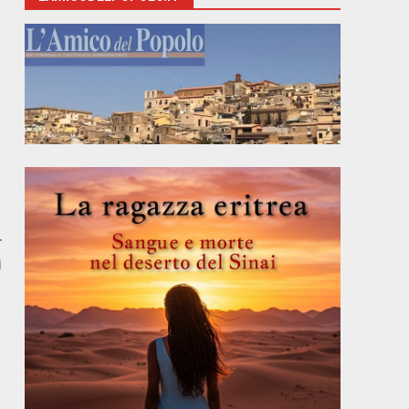
3
r
i