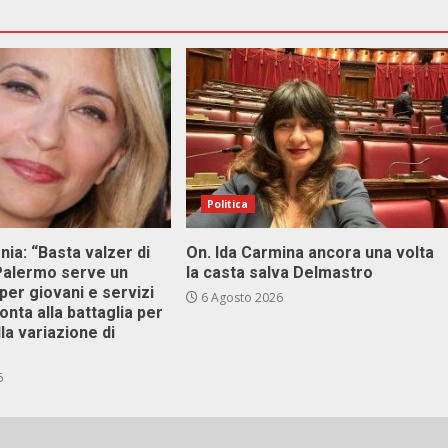
Politica
onia: “Basta valzer di
On. Ida Carmina ancora una volta
 Palermo serve un
la casta salva Delmastro
er giovani e servizi
6 Agosto 2026
ronta alla battaglia per
lla variazione di
6