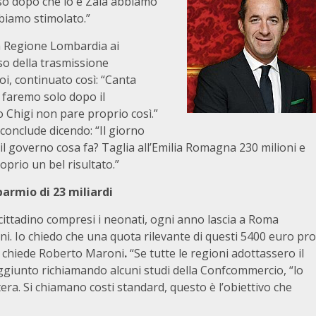
so dopo che io e Zaia abbiamo
biamo stimolato.”
a Regione Lombardia ai
so della trasmissione
i, continuato così: “Canta
i faremo solo dopo il
 Chigi non pare proprio così.”
 conclude dicendo: “Il giorno
il governo cosa fa? Taglia all’Emilia Romagna 230 milioni e
oprio un bel risultato.”
parmio di 23 miliardi
ittadino compresi i neonati, ogni anno lascia a Roma
oni. Io chiedo che una quota rilevante di questi 5400 euro pro
Lo chiede Roberto Maroni
.
“Se tutte le regioni adottassero il
giunto richiamando alcuni studi della Confcommercio, “lo
ra. Si chiamano costi standard, questo è l’obiettivo che