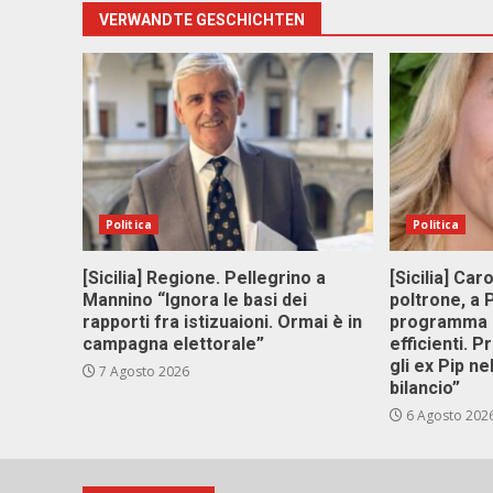
VERWANDTE GESCHICHTEN
Politica
Politica
[Sicilia] Regione. Pellegrino a
[Sicilia] Car
Mannino “Ignora le basi dei
poltrone, a
rapporti fra istizuaioni. Ormai è in
programma p
campagna elettorale”
efficienti. P
gli ex Pip ne
7 Agosto 2026
bilancio”
6 Agosto 202