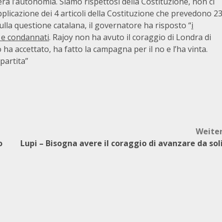
a l’autonomia. Siamo rispettosi della Costituzione, non ci
pplicazione dei 4 articoli della Costituzione che prevedono 2
sulla questione catalana, il governatore ha risposto “
i
 e condannati
. Rajoy non ha avuto il coraggio di Londra di
ha accettato, ha fatto la campagna per il no e l’ha vinta.
partita”
Weite
o
Lupi – Bisogna avere il coraggio di avanzare da sol