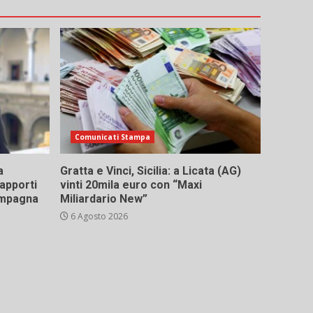
Comunicati Stampa
a
Gratta e Vinci, Sicilia: a Licata (AG)
rapporti
vinti 20mila euro con “Maxi
campagna
Miliardario New”
6 Agosto 2026