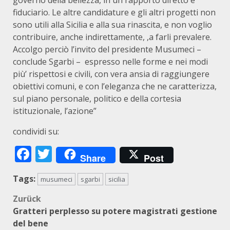
governo della bellezza, in un rapporto diretto e
fiduciario. Le altre candidature e gli altri progetti non
sono utili alla Sicilia e alla sua rinascita, e non voglio
contribuire, anche indirettamente, ,a farli prevalere.
Accolgo perciò l’invito del presidente Musumeci –
conclude Sgarbi – espresso nelle forme e nei modi
più’ rispettosi e civili, con vera ansia di raggiungere
obiettivi comuni, e con l’eleganza che ne caratterizza,
sul piano personale, politico e della cortesia
istituzionale, l’azione”
condividi su:
Facebook
Twitter
Share
Post
Tags:
musumeci
sgarbi
sicilia
Beitragsnavigation
Zurück
Gratteri perplesso su potere magistrati gestione
del bene