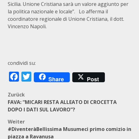
Sicilia. Unione Cristiana sarà un valore aggiunto per
la politica nazionale e locale”. Lo afferma il
coordinatore regionale di Unione Cristiana, il dott.
Vincenzo Napoli.
condividi su:
Facebook
Twitter
Share
Post
Beitragsnavigation
Zurück
FAVA: “MICARI RESTA ALLEATO DI CROCETTA
DOPO I DATI SUL LAVORO”?
Weiter
#DiventeràBellissima Musumeci primo comizio in
piazza a Ravanusa