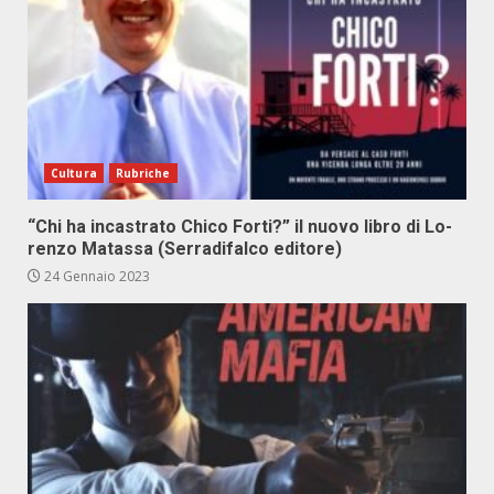
Cultura
Rubriche
“Chi ha in­ca­stra­to Chi­co For­ti?” il nuo­vo li­bro di Lo­
ren­zo Ma­tas­sa (Ser­ra­di­fal­co edi­to­re)
24 Gennaio 2023