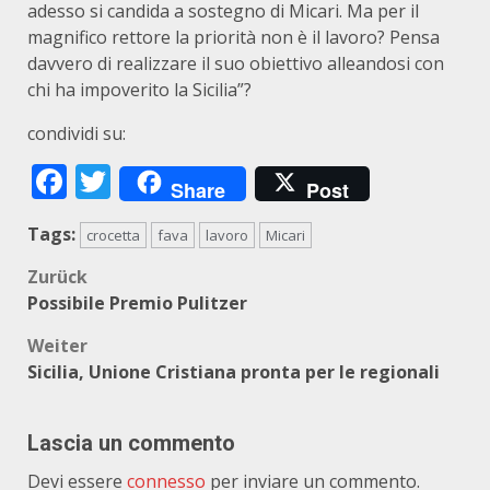
adesso si candida a sostegno di Micari. Ma per il
magnifico rettore la priorità non è il lavoro? Pensa
davvero di realizzare il suo obiettivo alleandosi con
chi ha impoverito la Sicilia”?
condividi su:
Facebook
Twitter
Share
Post
Tags:
crocetta
fava
lavoro
Micari
Beitragsnavigation
Zurück
Possibile Premio Pulitzer
Weiter
Sicilia, Unione Cristiana pronta per le regionali
Lascia un commento
Devi essere
connesso
per inviare un commento.