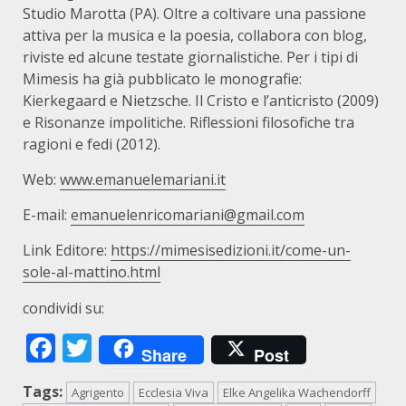
Studio Marotta (PA). Oltre a coltivare una passione
attiva per la musica e la poesia, collabora con blog,
riviste ed alcune testate giornalistiche. Per i tipi di
Mimesis ha già pubblicato le monografie:
Kierkegaard e Nietzsche. Il Cristo e l’anticristo (2009)
e Risonanze impolitiche. Riflessioni filosofiche tra
ragioni e fedi (2012).
Web:
www.emanuelemariani.it
E-mail:
emanuelenricomariani@gmail.com
Link Editore:
https://mimesisedizioni.it/come-un-
sole-al-mattino.html
condividi su:
Facebook
Twitter
Share
Post
Tags:
Agrigento
Ecclesia Viva
Elke Angelika Wachendorff