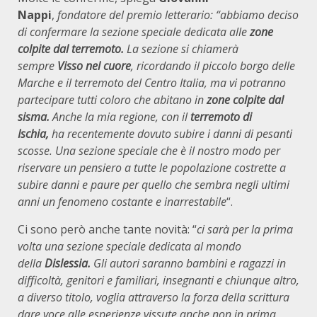
Nappi
,
fondatore del premio letterario:
“abbiamo deciso
di confermare la sezione speciale dedicata alle
zone
colpite dal terremoto.
La sezione si chiamerà
sempre
Visso nel cuore
, ricordando il piccolo borgo delle
Marche e il terremoto del Centro Italia, ma vi potranno
partecipare tutti coloro che abitano in
zone colpite dal
sisma.
Anche la mia regione, con il
terremoto di
Ischia,
ha recentemente dovuto subire i danni di pesanti
scosse.
Una sezione speciale che è il nostro modo per
riservare un pensiero a tutte le popolazione costrette a
subire danni e paure per quello che sembra negli ultimi
anni un fenomeno costante e inarrestabile
“.
Ci sono però anche tante novità: “
ci sarà per la prima
volta una sezione speciale dedicata al mondo
della
Dislessia.
Gli autori saranno bambini e ragazzi in
difficoltà, genitori e familiari, insegnanti e chiunque altro,
a diverso titolo, voglia attraverso la forza della scrittura
dare voce alle esperienze vissute anche non in prima