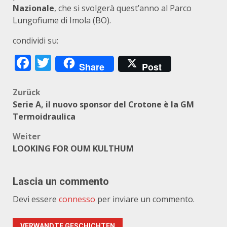
Nazionale
, che si svolgerà quest’anno al Parco
Lungofiume di Imola (BO).
condividi su:
Facebook
Twitter
Share
Post
Beitragsnavigation
Zurück
Serie A, il nuovo sponsor del Crotone è la GM
Termoidraulica
Weiter
LOOKING FOR OUM KULTHUM
Lascia un commento
Devi essere
connesso
per inviare un commento.
VERWANDTE GESCHICHTEN