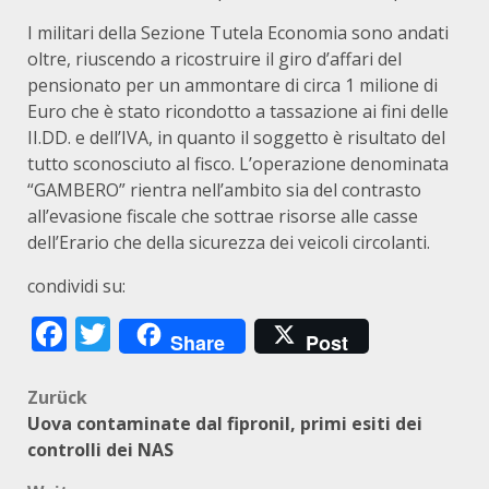
I militari della Sezione Tutela Economia sono andati
oltre, riuscendo a ricostruire il giro d’affari del
pensionato per un ammontare di circa 1 milione di
Euro che è stato ricondotto a tassazione ai fini delle
II.DD. e dell’IVA, in quanto il soggetto è risultato del
tutto sconosciuto al fisco. L’operazione denominata
“GAMBERO” rientra nell’ambito sia del contrasto
all’evasione fiscale che sottrae risorse alle casse
dell’Erario che della sicurezza dei veicoli circolanti.
condividi su:
Facebook
Twitter
Share
Post
Beitragsnavigation
Zurück
Uova contaminate dal fipronil, primi esiti dei
controlli dei NAS