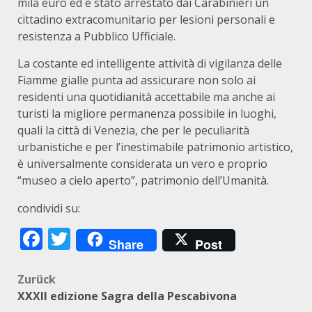
mila euro ed è stato arrestato dai Carabinieri un
cittadino extracomunitario per lesioni personali e
resistenza a Pubblico Ufficiale.
La costante ed intelligente attività di vigilanza delle
Fiamme gialle punta ad assicurare non solo ai
residenti una quotidianità accettabile ma anche ai
turisti la migliore permanenza possibile in luoghi,
quali la città di Venezia, che per le peculiarità
urbanistiche e per l’inestimabile patrimonio artistico,
è universalmente considerata un vero e proprio
“museo a cielo aperto”, patrimonio dell’Umanità.
condividi su:
Facebook
Twitter
Share
Post
Beitragsnavigation
Zurück
XXXII edizione Sagra della Pescabivona