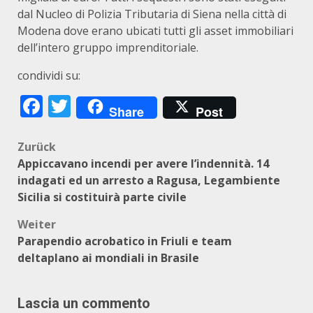
dal Nucleo di Polizia Tributaria di Siena nella città di
Modena dove erano ubicati tutti gli asset immobiliari
dell’intero gruppo imprenditoriale.
condividi su:
Facebook
Twitter
Share
Post
Beitragsnavigation
Zurück
Appiccavano incendi per avere l’indennità. 14
indagati ed un arresto a Ragusa, Legambiente
Sicilia si costituirà parte civile
Weiter
Parapendio acrobatico in Friuli e team
deltaplano ai mondiali in Brasile
Lascia un commento