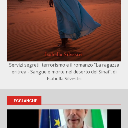
Servizi segreti, terrorismo e il romanzo "La ragazza
eritrea - Sangue e morte nel deserto del Sinai", di
Isabella Silvestri
LEGGI ANCHE