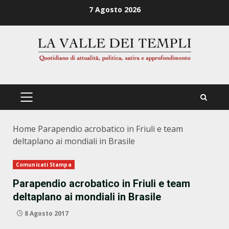
Zum
7 Agosto 2026
Inhalt
springen
PRIMÄRES
MENÜ
Home
Parapendio acrobatico in Friuli e team
deltaplano ai mondiali in Brasile
Comunicati Stampa
Parapendio acrobatico in Friuli e team
deltaplano ai mondiali in Brasile
8 Agosto 2017