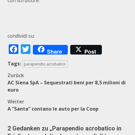
con istruttore.
condividi su:
Facebook
Twitter
Share
Post
Tags:
parapendio acrobatico
Beitragsnavigation
Zurück
AC Siena SpA – Sequestrati beni per 8,5 milioni di
euro
Weiter
A “Santa” contano le auto per la Coop
2 Gedanken zu „
Parapendio acrobatico in