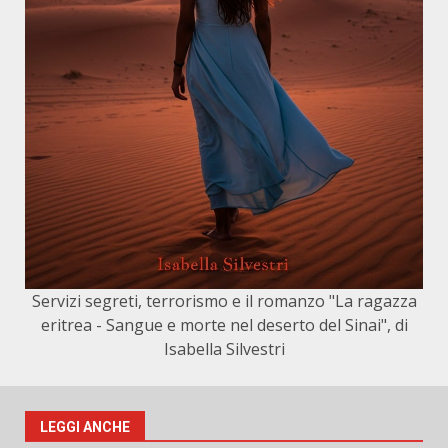
Servizi segreti, terrorismo e il romanzo "La ragazza
eritrea - Sangue e morte nel deserto del Sinai", di
Isabella Silvestri
LEGGI ANCHE