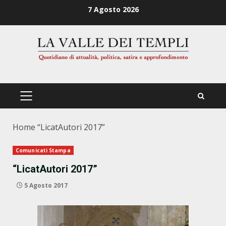
Zum
7 Agosto 2026
Inhalt
springen
PRIMÄRES
MENÜ
Home
“LicatAutori 2017”
Comunicati Stampa
“LicatAutori 2017”
5 Agosto 2017