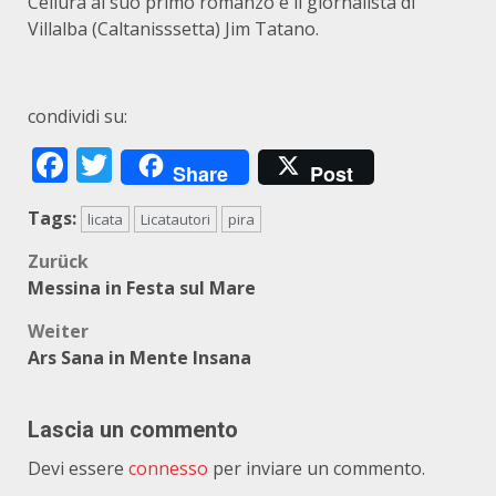
Cellura al suo primo romanzo e il giornalista di
Villalba (Caltanisssetta) Jim Tatano.
condividi su:
Facebook
Twitter
Share
Post
Tags:
licata
Licatautori
pira
Beitragsnavigation
Zurück
Messina in Festa sul Mare
Weiter
Ars Sana in Mente Insana
Lascia un commento
Devi essere
connesso
per inviare un commento.