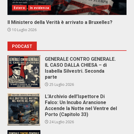
Estero
In evidenza
Il Ministero della Verità è arrivato a Bruxelles?
10 Luglio 2026
PODCAST
GENERALE CONTRO GENERALE.
IL CASO DALLA CHIESA – di
Isabella Silvestri. Seconda
parte
25 Luglio 2026
L’Archivio dell’Ispettore Di
Falco: Un Incubo Arancione
Accende la Notte nel Ventre del
Porto (Capitolo 33)
24 Luglio 2026