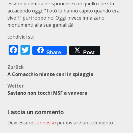
essere polemica e rispondere con quello che sta
accadendo oggi: “Totò lo hanno capito quando era
vivo ?” purtroppo no. Oggi invece innalzano
monumenti alla sua genialità!
condividi su:
Facebook
Twitter
Share
Post
Beitragsnavigation
Zurück
A Comacchio niente cani in spiaggia
Weiter
Saviano non tocchi MSF a vanvera
Lascia un commento
Devi essere
connesso
per inviare un commento.