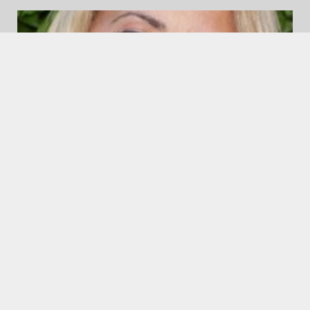
Politica
[Sicilia] Caronia: “Basta valzer di poltrone, a
Palermo serve un programma per giovani e servizi
efficienti. Pronta alla battaglia per gli ex Pip nella
variazione di bilancio”
6 Agosto 2026
Info e Contatti