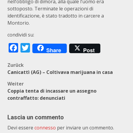
nell’obbligo di dimora, alla quale l’uomo era
sottoposto. Terminate le operazioni di
identificazione, è stato tradotto in carcere a
Montorio.
condividi su:
Facebook
Twitter
Share
Post
Beitragsnavigation
Zurück
Canicattì (AG) – Coltivava marijuana in casa
Weiter
Coppia tenta di incassare un assegno
contraffatto: denunciati
Lascia un commento
Devi essere
connesso
per inviare un commento.