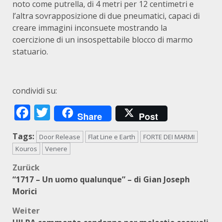
noto come putrella, di 4 metri per 12 centimetri e
l’altra sovrapposizione di due pneumatici, capaci di
creare immagini inconsuete mostrando la
coercizione di un insospettabile blocco di marmo
statuario.
condividi su:
Facebook
Twitter
Share
Post
Tags:
Door Release
Flat Line e Earth
FORTE DEI MARMI
Kouros
Venere
Beitragsnavigation
Zurück
“1717 – Un uomo qualunque” – di Gian Joseph
Morici
Weiter