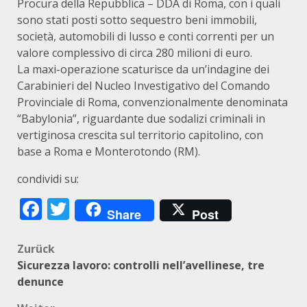
Procura della Repubblica – DDA di Roma, con i quali
sono stati posti sotto sequestro beni immobili,
società, automobili di lusso e conti correnti per un
valore complessivo di circa 280 milioni di euro.
La maxi-operazione scaturisce da un’indagine dei
Carabinieri del Nucleo Investigativo del Comando
Provinciale di Roma, convenzionalmente denominata
“Babylonia”, riguardante due sodalizi criminali in
vertiginosa crescita sul territorio capitolino, con
base a Roma e Monterotondo (RM).
condividi su:
Facebook
Twitter
Share
Post
Beitragsnavigation
Zurück
Sicurezza lavoro: controlli nell’avellinese, tre
denunce