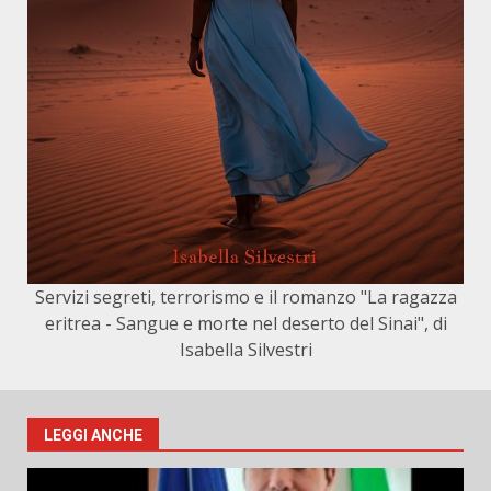
Servizi segreti, terrorismo e il romanzo "La ragazza
eritrea - Sangue e morte nel deserto del Sinai", di
Isabella Silvestri
LEGGI ANCHE