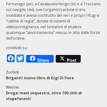
Fortunago (pv), a Casalpusterlengo (lo) e a Trezzano
sul naviglio (mi), ove l’organizzzazione si era
insediata e aveva costitutito dei veri e propri rifugi e
“cabine di regia”, dotate di sistemi di
videosorveglianza, nel tentativo di eludere
qualunque “avvicinamento” messo in atto dalle forze
dell’ordine.
condividi su:
Facebook
Twitter
Share
Post
Beitragsnavigation
Zurück
Briganti! nuovo libro di Gigi Di Fiore
Weiter
Droga: maxi sequestro, oltre 100 chili di
stupefacenti