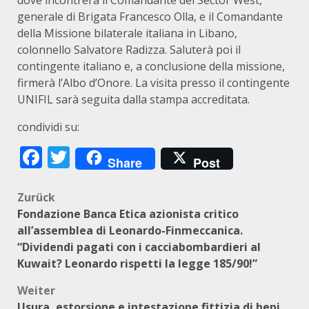
dove incontrerà il Comandante del Sector West,
generale di Brigata Francesco Olla, e il Comandante
della Missione bilaterale italiana in Libano,
colonnello Salvatore Radizza. Saluterà poi il
contingente italiano e, a conclusione della missione,
firmerà l’Albo d’Onore. La visita presso il contingente
UNIFIL sarà seguita dalla stampa accreditata.
condividi su:
Facebook
Twitter
Share
Post
Beitragsnavigation
Zurück
Fondazione Banca Etica azionista critico
all’assemblea di Leonardo-Finmeccanica.
“Dividendi pagati con i cacciabombardieri al
Kuwait? Leonardo rispetti la legge 185/90!”
Weiter
Usura, estorsione e intestazione fittizia di beni,