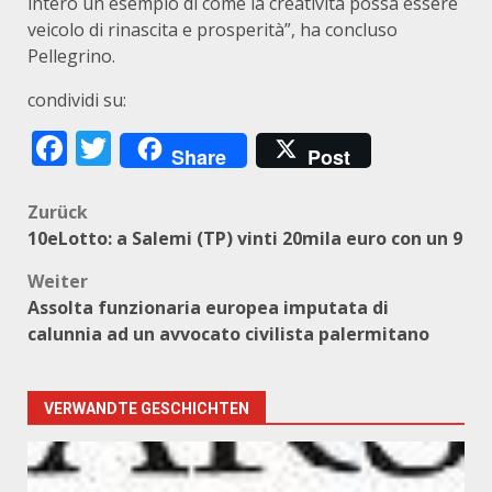
intero un esempio di come la creatività possa essere
veicolo di rinascita e prosperità”, ha concluso
Pellegrino.
condividi su:
Facebook
Twitter
Share
Post
Beitragsnavigation
Zurück
10eLotto: a Salemi (TP) vinti 20mila euro con un 9
Weiter
Assolta funzionaria europea imputata di
calunnia ad un avvocato civilista palermitano
VERWANDTE GESCHICHTEN