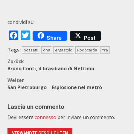
condividi su:
Facebook
Twitter
Share
Post
Tags:
bossetti
dna
ergastolo
Rodocarda
Yra
Beitragsnavigation
Zurück
Bruno Conti, il brasiliano di Nettuno
Weiter
San Pietroburgo – Esplosione nel metrò
Lascia un commento
Devi essere
connesso
per inviare un commento.
VERWANDTE GESCHICHTEN