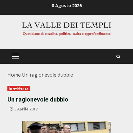
Zum
8 Agosto 2026
Inhalt
springen
PRIMÄRES
MENÜ
Home
Un ragionevole dubbio
In evidenza
Un ragionevole dubbio
3 Aprile 2017