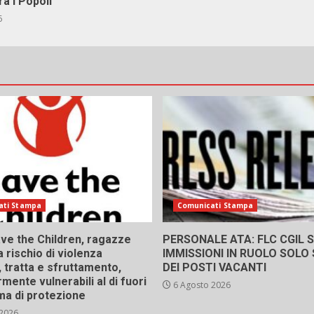
ra i Popoli
6
ati Stampa
Comunicati Stampa
ve the Children, ragazze
PERSONALE ATA: FLC CGIL SI
a rischio di violenza
IMMISSIONI IN RUOLO SOLO
 tratta e sfruttamento,
DEI POSTI VACANTI
rmente vulnerabili al di fuori
6 Agosto 2026
ma di protezione
 2026