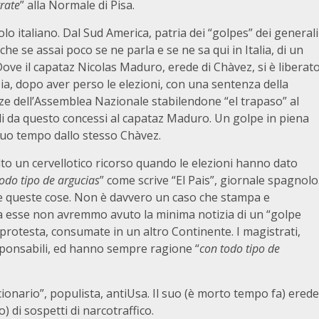
rate
” alla Normale di Pisa.
olo italiano. Dal Sud America, patria dei “golpes” dei generali
he se assai poco se ne parla e se ne sa qui in Italia, di un
Dove il capataz Nicolas Maduro, erede di Chàvez, si è liberat
ia, dopo aver perso le elezioni, con una sentenza della
ze dell’Assemblea Nazionale stabilendone “el trapaso” al
ali da questo concessi al capataz Maduro. Un golpe in piena
 suo tempo dallo stesso Chàvez.
o un cervellotico ricorso quando le elezioni hanno dato
todo tipo de argucias
” come scrive “El Pais”, giornale spagnolo
e queste cose. Non è davvero un caso che stampa e
 da esse non avremmo avuto la minima notizia di un “golpe
 protesta, consumate in un altro Continente. I magistrati,
responsabili, ed hanno sempre ragione “
con todo tipo de
cionario”, populista, antiUsa. Il suo (è morto tempo fa) erede
 di sospetti di narcotraffico.