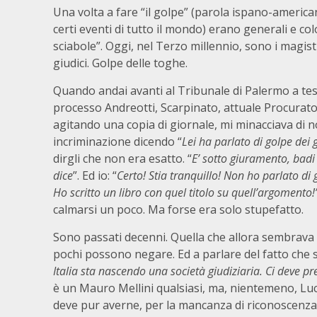
Una volta a fare “il golpe” (parola ispano-america
certi eventi di tutto il mondo) erano generali e colo
sciabole”. Oggi, nel Terzo millennio, sono i magistra
giudici. Golpe delle toghe.
Quando andai avanti al Tribunale di Palermo a te
processo Andreotti, Scarpinato, attuale Procurat
agitando una copia di giornale, mi minacciava di 
incriminazione dicendo “
Lei ha parlato di golpe dei g
dirgli che non era esatto. “
E’ sotto giuramento,
badi
dice
”. Ed io: “
Certo! Stia tranquillo! Non ho parlato di g
Ho scritto un libro con quel titolo su quell’argomento!
calmarsi un poco. Ma forse era solo stupefatto.
Sono passati decenni. Quella che allora sembrava
pochi possono negare. Ed a parlare del fatto che si
Italia sta nascendo una società giudiziaria. Ci deve p
è un Mauro Mellini qualsiasi, ma, nientemeno, Lu
deve pur averne, per la mancanza di riconoscenza p