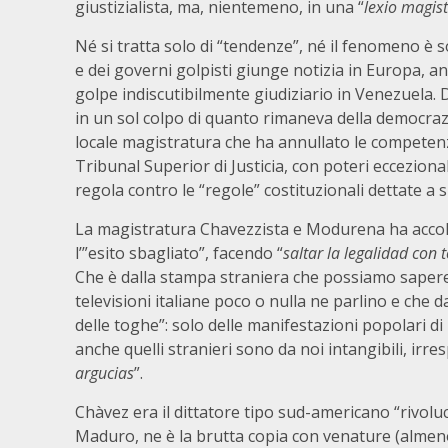
giustizialista, ma, nientemeno, in una “
lexio magist
Né si tratta solo di “tendenze”, né il fenomeno è s
e dei governi golpisti giunge notizia in Europa, anc
golpe indiscutibilmente giudiziario in Venezuela. 
in un sol colpo di quanto rimaneva della democraz
locale magistratura che ha annullato le competen
Tribunal Superior di Justicia, con poteri eccezion
regola contro le “regole” costituzionali dettate a
La magistratura Chavezzista e Modurena ha accolt
l’”esito sbagliato”, facendo “
saltar la legalidad con 
Che è dalla stampa straniera che possiamo saper
televisioni italiane poco o nulla ne parlino e che
delle toghe”: solo delle manifestazioni popolari di
anche quelli stranieri sono da noi intangibili, ir
argucias
”.
Chàvez era il dittatore tipo sud-americano “rivolu
Maduro, ne è la brutta copia con venature (almeno)