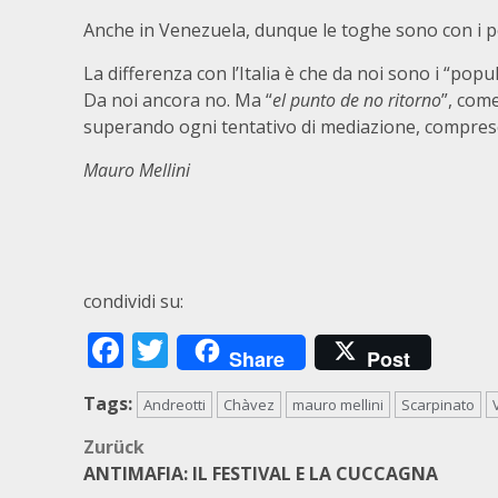
Anche in Venezuela, dunque le toghe sono con i po
La differenza con l’Italia è che da noi sono i “popul
Da noi ancora no. Ma “
el punto de no ritorno
”, com
superando ogni tentativo di mediazione, compreso 
Mauro Mellini
condividi su:
Facebook
Twitter
Share
Post
Tags:
Andreotti
Chàvez
mauro mellini
Scarpinato
Beitragsnavigation
Zurück
ANTIMAFIA: IL FESTIVAL E LA CUCCAGNA