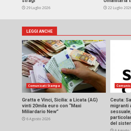
stragi
Umanitaria t
29 Luglio 2026
22 Luglio 202
LEGGI ANCHE
Comunicati Stampa
Comunic
Gratta e Vinci, Sicilia: a Licata (AG)
Ceuta: Sa
vinti 20mila euro con “Maxi
migranti 
Miliardario New”
sessuale,
particola
6 Agosto 2026
del siste
6 Agosto