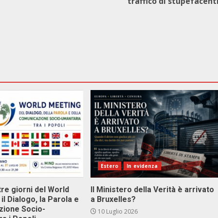
traffico di stupefacent
Estero
In evidenza
tre giorni del World
Il Ministero della Verità è arrivato
il Dialogo, la Parola e
a Bruxelles?
zione Socio-
10 Luglio 2026