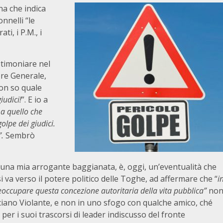
na che indica
nnelli “le
ti, i P.M., i
stimoniare nel
ore Generale,
non so quale
iudici!
”. E io a
 a quello che
olpe dei giudici.
”.
Sembrò
 una mia arrogante baggianata, è, oggi, un’eventualità che
 va verso il potere politico delle Toghe, ad affermare che “
i
reoccupare questa concezione autoritaria della vita pubblica”
no
ciano Violante, e non in uno sfogo con qualche amico, ché
er i suoi trascorsi di leader indiscusso del fronte