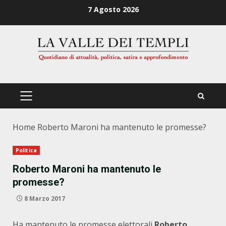
Zum
7 Agosto 2026
Inhalt
springen
PRIMÄRES
MENÜ
Home
Roberto Maroni ha mantenuto le promesse?
Politica
Roberto Maroni ha mantenuto le
promesse?
8 Marzo 2017
Ha mantenuto le promesse elettorali
Roberto