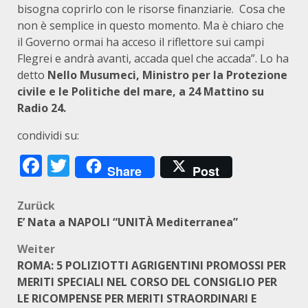
bisogna coprirlo con le risorse finanziarie. Cosa che
non è semplice in questo momento. Ma è chiaro che
il Governo ormai ha acceso il riflettore sui campi
Flegrei e andrà avanti, accada quel che accada”. Lo ha
detto
Nello Musumeci, Ministro per la Protezione
civile e le Politiche del mare, a 24 Mattino su
Radio 24.
condividi su:
Facebook
Twitter
Share
Post
Beitragsnavigation
Zurück
E’ Nata a NAPOLI “UNITÀ Mediterranea”
Weiter
ROMA: 5 POLIZIOTTI AGRIGENTINI PROMOSSI PER
MERITI SPECIALI NEL CORSO DEL CONSIGLIO PER
LE RICOMPENSE PER MERITI STRAORDINARI E