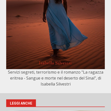
Servizi segreti, terrorismo e il romanzo "La ragazza
eritrea - Sangue e morte nel deserto del Sinai", di
Isabella Silvestri
LEGGI ANCHE