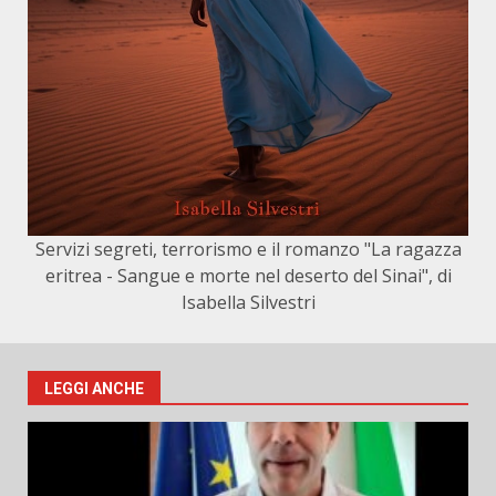
Servizi segreti, terrorismo e il romanzo "La ragazza
eritrea - Sangue e morte nel deserto del Sinai", di
Isabella Silvestri
LEGGI ANCHE