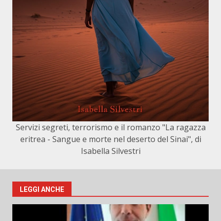
Servizi segreti, terrorismo e il romanzo "La ragazza
eritrea - Sangue e morte nel deserto del Sinai", di
Isabella Silvestri
LEGGI ANCHE