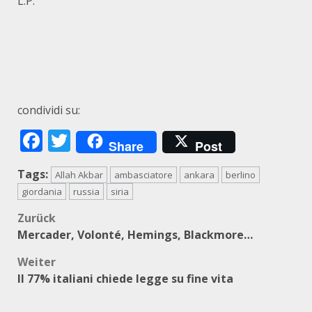
L.P.
condividi su:
Facebook
Twitter
Share
Post
Tags:
Allah Akbar
ambasciatore
ankara
berlino
giordania
russia
siria
Beitragsnavigation
Zurück
Mercader, Volonté, Hemings, Blackmore…
Weiter
Il 77% italiani chiede legge su fine vita