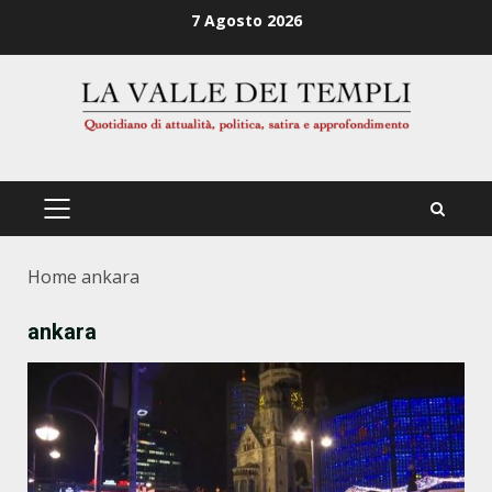
Zum
7 Agosto 2026
Inhalt
springen
PRIMÄRES
MENÜ
Home
ankara
ankara