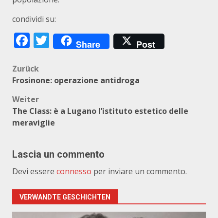
condividi su:
Facebook
Twitter
Share
Post
Beitragsnavigation
Zurück
Frosinone: operazione antidroga
Weiter
The Class: è a Lugano l’istituto estetico delle
meraviglie
Lascia un commento
Devi essere
connesso
per inviare un commento.
VERWANDTE GESCHICHTEN