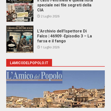
Il caso Feltrinelli e quella nota
speciale nei file segreti della
CIA
2 Luglio 2026
L’Archivio dell’Ispettore Di
Falco | 46909 -Episodio 3 – La
farsa e il fango
1 Luglio 2026
LAMICODELPOPOLO.IT