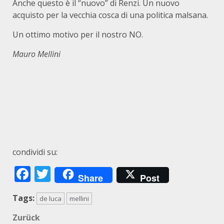
Anche questo è il “nuovo” di Renzi. Un nuovo
acquisto per la vecchia cosca di una politica malsana.
Un ottimo motivo per il nostro NO.
Mau
ro Mellini
condividi su:
Facebook
Twitter
Share
Post
Tags:
de luca
mellini
Beitragsnavigation
Zurück