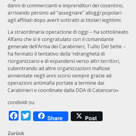
danni di commercianti e imprenditori del cosentino,
arrivando persino ad “assegnare” alloggi popolari
agli affiliati dopo averli sottratti ai titolari legittimi.
La straordinaria operazione di oggi – ha sottolineato
Alfano che si è congratulato con il comandante
generale dell’Arma dei Carabinieri, Tullio Del Sette –
ha fermato il tentativo della ‘ndrangheta di
riorganizzarsi e di espandersi verso altri territori,
subentrando ad altre organizzazioni mafiose
annientate negli anni scorsi sempre grazie ad
operazioni antimafia portate a termine dai
Carabinieri e coordinate dalla DDA di Catanzaro».
condividi su:
Facebook
Twitter
Share
Post
Beitragsnavigation
Zurück