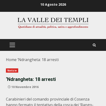
Zum
10 Agosto 2026
Inhalt
springen
PRIMÄRES
MENÜ
Home
‘Ndrangheta: 18 arresti
Notizie
‘Ndrangheta: 18 arresti
10 Novembre 2016
Carabinieri del comando provinciale di Cosenza
hanno fermato il tentativo della cosca dei ‘Rango-