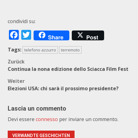
condividi su:
Facebook
Twitter
Share
Post
Tags:
telefono azzurro
terremoto
Beitragsnavigation
Zurück
Continua la nona edizione dello Sciacca Film Fest
Weiter
Elezioni USA: chi sarà il prossimo presidente?
Lascia un commento
Devi essere
connesso
per inviare un commento.
VERWANDTE GESCHICHTEN