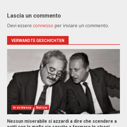
Lascia un commento
Devi essere
connesso
per inviare un commento.
VERWANDTE GESCHICHTEN
In evidenza
Notizie
Nessun miserabile si azzardi a dire che scendere a
patti con la mafia sia servito a fermare le stragi