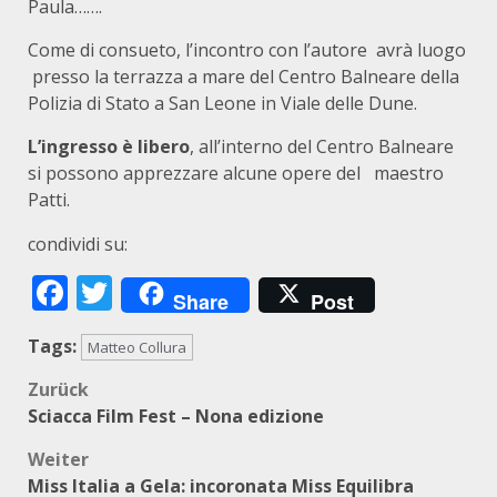
Paula…….
Come di consueto, l’incontro con l’autore avrà luogo
presso la terrazza a mare del Centro Balneare della
Polizia di Stato a San Leone in Viale delle Dune.
L’ingresso è libero
, all’interno del Centro Balneare
si possono apprezzare alcune opere del maestro
Patti.
condividi su:
Facebook
Twitter
Share
Post
Tags:
Matteo Collura
Beitragsnavigation
Zurück
Sciacca Film Fest – Nona edizione
Weiter
Miss Italia a Gela: incoronata Miss Equilibra