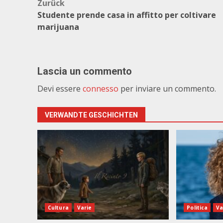
Beitragsnavigation
Zurück
Studente prende casa in affitto per coltivare
marijuana
Lascia un commento
Devi essere
connesso
per inviare un commento.
VERWANDTE GESCHICHTEN
Cultura
Varie
Politica
Va