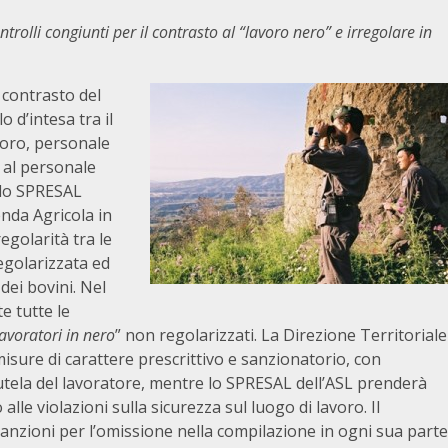
rolli congiunti per il contrasto al “lavoro nero” e irregolare in
l contrasto del
 d’intesa tra il
voro, personale
 al personale
llo SPRESAL
enda Agricola in
egolarità tra le
regolarizzata ed
dei bovini. Nel
e tutte le
lavoratori in nero
” non regolarizzati. La Direzione Territoriale
sure di carattere prescrittivo e sanzionatorio, con
 tutela del lavoratore, mentre lo SPRESAL dell’ASL prenderà
lle violazioni sulla sicurezza sul luogo di lavoro. Il
sanzioni per l’omissione nella compilazione in ogni sua parte