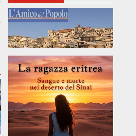
r
i
e
”