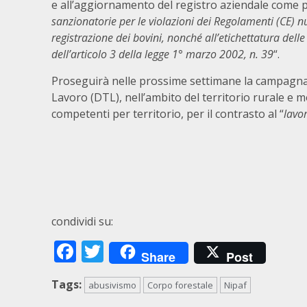
e all’aggiornamento del registro aziendale come pre
sanzionatorie per le violazioni dei Regolamenti (CE) nu
registrazione dei bovini, nonché all’etichettatura dell
dell’articolo 3 della legge 1° marzo 2002, n. 39
“.
Proseguirà nelle prossime settimane la campagna d
Lavoro (DTL), nell’ambito del territorio rurale e 
competenti per territorio, per il contrasto al “
lavo
condividi su:
Facebook
Twitter
Share
Post
Tags:
abusivismo
Corpo forestale
Nipaf