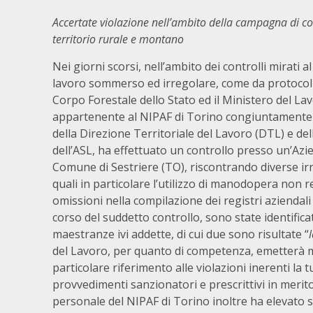
Accertate violazione nell’ambito della campagna di cont
territorio rurale e montano
Nei giorni scorsi, nell’ambito dei controlli mirati a
lavoro sommerso ed irregolare, come da protocollo
Corpo Forestale dello Stato ed il Ministero del La
appartenente al NIPAF di Torino congiuntamente
della Direzione Territoriale del Lavoro (DTL) e de
dell’ASL, ha effettuato un controllo presso un’Azi
Comune di Sestriere (TO), riscontrando diverse irr
quali in particolare l’utilizzo di manodopera non 
omissioni nella compilazione dei registri aziendali 
corso del suddetto controllo, sono state identificat
maestranze ivi addette, di cui due sono risultate “
del Lavoro, per quanto di competenza, emetterà mi
particolare riferimento alle violazioni inerenti la
provvedimenti sanzionatori e prescrittivi in merito a
personale del NIPAF di Torino inoltre ha elevato 