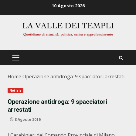
Zum
10 Agosto 2026
Inhalt
springen
PRIMÄRES
MENÜ
Home
Operazione antidroga: 9 spacciatori arrestati
Notizie
Operazione antidroga: 9 spacciatori
arrestati
8 Agosto 2016
I Carabinieri del Comando Provinciale di Milano