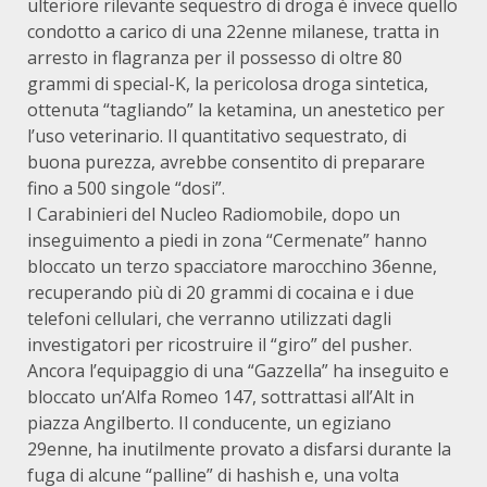
ulteriore rilevante sequestro di droga è invece quello
condotto a carico di una 22enne milanese, tratta in
arresto in flagranza per il possesso di oltre 80
grammi di special-K, la pericolosa droga sintetica,
ottenuta “tagliando” la ketamina, un anestetico per
l’uso veterinario. Il quantitativo sequestrato, di
buona purezza, avrebbe consentito di preparare
fino a 500 singole “dosi”.
I Carabinieri del Nucleo Radiomobile, dopo un
inseguimento a piedi in zona “Cermenate” hanno
bloccato un terzo spacciatore marocchino 36enne,
recuperando più di 20 grammi di cocaina e i due
telefoni cellulari, che verranno utilizzati dagli
investigatori per ricostruire il “giro” del pusher.
Ancora l’equipaggio di una “Gazzella” ha inseguito e
bloccato un’Alfa Romeo 147, sottrattasi all’Alt in
piazza Angilberto. Il conducente, un egiziano
29enne, ha inutilmente provato a disfarsi durante la
fuga di alcune “palline” di hashish e, una volta