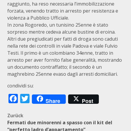
raggiunto, ha reso necessaria l’immobilizzazione
forzata, venendo tratto in arresto per resistenza e
violenza a Pubblico Ufficiale.
In zona Rogoredo, un tunisino 25enne è stato
sorpreso mentre cedeva alcune bustine di eroina.
Altri due pregiudicati per fatti di droga sono caduti
nella rete dei controlli in viale Padova e viale Fulvio
Testi. Il primo è un colombiano 34enne, tratto in
arresto per aver fornito false generalità, mostrando
un documento contraffatto; il secondo è un
maghrebino 25enne evaso dagli arresti domiciliari.
condividi su:
Facebook
Twitter
Share
Post
Beitragsnavigation
Zurück
Fermati due minorenni a spasso con il kit del
“perfetto ladro d’appartamento”