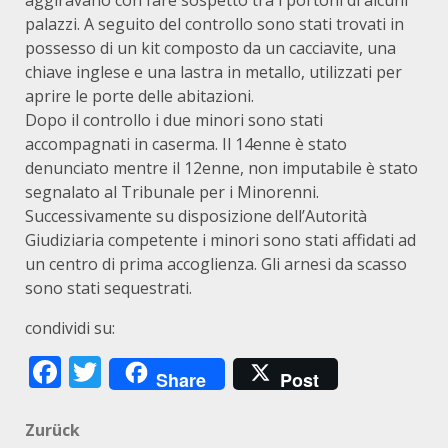
aggiravano con fare sospetto tra i portoni di alcuni
palazzi. A seguito del controllo sono stati trovati in
possesso di un kit composto da un cacciavite, una
chiave inglese e una lastra in metallo, utilizzati per
aprire le porte delle abitazioni.
Dopo il controllo i due minori sono stati
accompagnati in caserma. Il 14enne è stato
denunciato mentre il 12enne, non imputabile è stato
segnalato al Tribunale per i Minorenni.
Successivamente su disposizione dell’Autorità
Giudiziaria competente i minori sono stati affidati ad
un centro di prima accoglienza. Gli arnesi da scasso
sono stati sequestrati.
condividi su:
Facebook
Twitter
Share
Post
Beitragsnavigation
Zurück