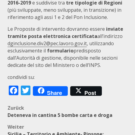
2016-2019
e suddivise tra
tre tipologie di Regioni
(più sviluppate, meno sviluppate, in transizione) in
riferimento agli assi 1 e 2 del Pon Inclusione.
Le Proposte di intervento dovranno essere
inviate
tramite
posta elettronica certificata
all’indirizzo
dginclusione.div2@pec.lavoro.gov.it
, utilizzando
esclusivamente il
formulario
predisposto
dall’Autorità di gestione, disponibile nelle sezioni
dedicate del sito del Ministero o dell’INPS.
condividi su:
Facebook
Twitter
Share
Post
Beitragsnavigation
Zurück
Deteneva in cantina 5 bombe carta e droga
Weiter
Sicilia – Territorio e Ambiente- Pinsone: