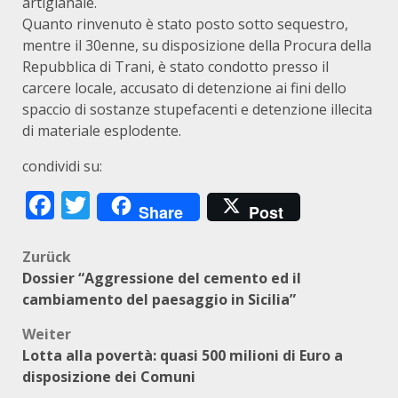
artigianale.
Quanto rinvenuto è stato posto sotto sequestro,
mentre il 30enne, su disposizione della Procura della
Repubblica di Trani, è stato condotto presso il
carcere locale, accusato di detenzione ai fini dello
spaccio di sostanze stupefacenti e detenzione illecita
di materiale esplodente.
condividi su:
Facebook
Twitter
Share
Post
Beitragsnavigation
Zurück
Dossier “Aggressione del cemento ed il
cambiamento del paesaggio in Sicilia”
Weiter
Lotta alla povertà: quasi 500 milioni di Euro a
disposizione dei Comuni