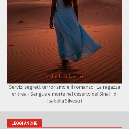
Servizi segreti, terrorismo e il romanzo "La ragazza
eritrea - Sangue e morte nel deserto del Sinai", di
Isabella Silvestri
LEGGI ANCHE