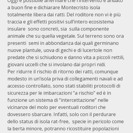
Oggi è possibile affermare che l’intervento è andato
a buon fine e dichiarare Montecristo isola
totalmente libera dai ratti. Del roditore non vi è più
traccia e gli effetti positivi sull’intero ecosistema
insulare sono concreti, sia sulla componente
animale che su quella vegetale. Sul terreno sono ora
presenti semi in abbondanza dai quali germinano
nuove plantule, uova di gechi e di lucertole non
predate che si schiudono e danno vita a piccoli rettili,
giovani uccelli che si involano dai propri nidi.
Per ridurre il rischio di ritorno dei ratti, comunque
modesto in un’isola priva di collegamenti navali e ad
accesso controllato, sono stati stabiliti protocolli di
sicurezza per le imbarcazioni “a rischio” ed è in
funzione un sistema di “intercettazione” nelle
vicinanze del molo per eventuali roditori che
dovessero sbarcare. Infatti, solo con il perdurare
dello status di isola rat-free, specie in pericolo come
la berta minore, potranno ricostituire popolazioni