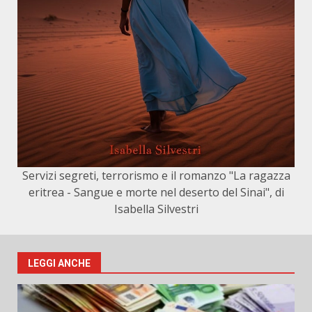
Servizi segreti, terrorismo e il romanzo "La ragazza
eritrea - Sangue e morte nel deserto del Sinai", di
Isabella Silvestri
LEGGI ANCHE