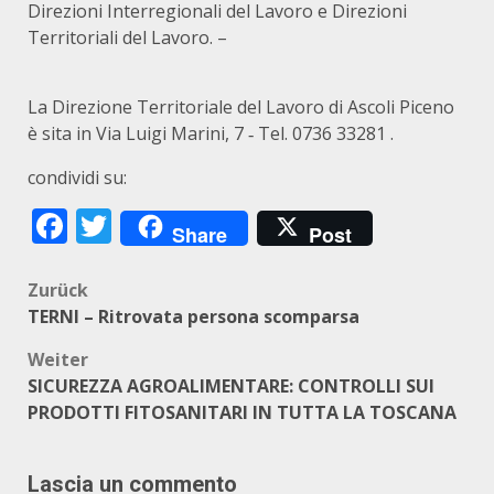
Direzioni Interregionali del Lavoro e Direzioni
Territoriali del Lavoro. –
La Direzione Territoriale del Lavoro di Ascoli Piceno
è sita in
Via Luigi Marini, 7
‐
Tel. 0736 33281
.
condividi su:
Facebook
Twitter
Share
Post
Beitragsnavigation
Zurück
TERNI – Ritrovata persona scomparsa
Weiter
SICUREZZA AGROALIMENTARE: CONTROLLI SUI
PRODOTTI FITOSANITARI IN TUTTA LA TOSCANA
Lascia un commento