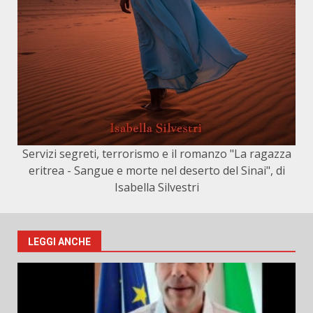
Servizi segreti, terrorismo e il romanzo "La ragazza
eritrea - Sangue e morte nel deserto del Sinai", di
Isabella Silvestri
LEGGI ANCHE