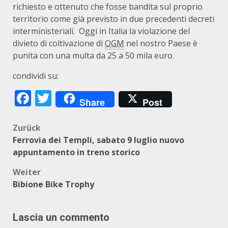
richiesto e ottenuto che fosse bandita sul proprio
territorio come già previsto in due precedenti decreti
interministeriali. Oggi in Italia la violazione del
divieto di coltivazione di
OGM
nel nostro Paese è
punita con una multa da 25 a 50 mila euro.
condividi su:
Facebook
Twitter
Share
Post
Beitragsnavigation
Zurück
Ferrovia dei Templi, sabato 9 luglio nuovo
appuntamento in treno storico
Weiter
Bibione Bike Trophy
Lascia un commento