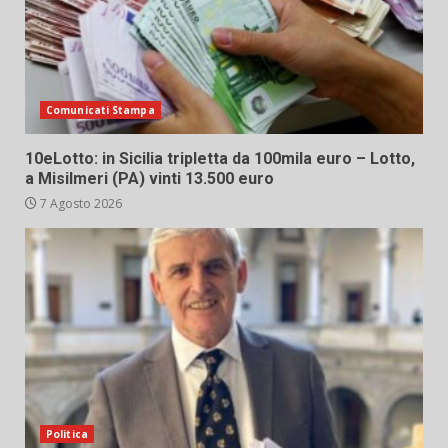
Comunicati Stampa
10eLotto: in Sicilia tripletta da 100mila euro – Lotto,
a Misilmeri (PA) vinti 13.500 euro
7 Agosto 2026
Politica