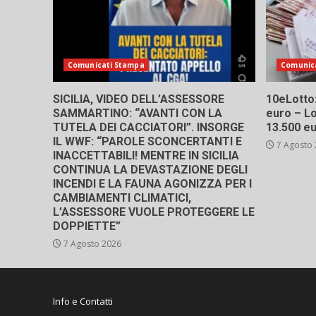
Comunicati Stampa
Comunic
SICILIA, VIDEO DELL’ASSESSORE
10eLotto: 
SAMMARTINO: “AVANTI CON LA
euro – Lo
TUTELA DEI CACCIATORI”. INSORGE
13.500 e
IL WWF: “PAROLE SCONCERTANTI E
7 Agosto
INACCETTABILI! MENTRE IN SICILIA
CONTINUA LA DEVASTAZIONE DEGLI
INCENDI E LA FAUNA AGONIZZA PER I
CAMBIAMENTI CLIMATICI,
L’ASSESSORE VUOLE PROTEGGERE LE
DOPPIETTE”
7 Agosto 2026
Info e Contatti