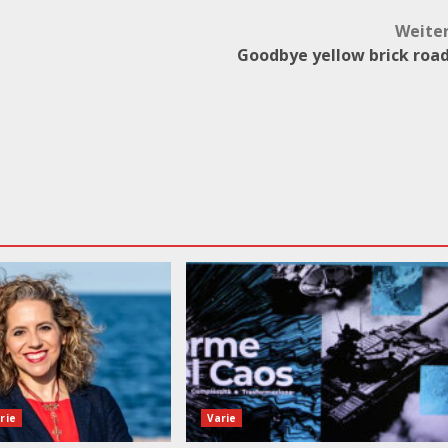
Weite
Goodbye yellow brick roa
rie
Varie