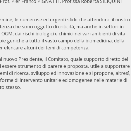
rof. Pier Franco PIGNATTI, Prof.ssa Roberta SILIQUINI
ermine, le numerose ed urgenti sfide che attendono il nostro
enza che sono oggetto di criticità, ma anche in settori in
OGM, dai rischi biologici e chimici nei vari ambienti di vita
pie geniche a tutto il vasto campo della biomedicina, della
r elencare alcuni dei temi di competenza.
dal nuovo Presidente, il Comitato, quale supporto diretto del
di essere strumento di parere e proposta, utile a supportare
 temi di ricerca, sviluppo ed innovazione e si propone, altresì,
re forme di intervento unitarie ed omogenee nelle materie di
to stesso.