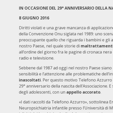
IN OCCASIONE DEL 29° ANNIVERSARIO DELLA N
8 GIUGNO 2016
Diritti violati e una grave mancanza di applicazione
della Convenzione Onu siglata nel 1989: uno scen
preoccupante quello che riguarda i bambini e gli a
nostro Paese, nel quale storie di
maltrattamenti
all’ordine del giorno fra le pagine di cronaca nera
radio e televisione.
Sebbene dal 1987 ad oggi nel nostro Paese siano c
sensibilità e l’attenzione alle problematiche dell’i
inascoltati
. Per questo motivo Telefono Azzurro f
29° anniversario della nascita dell’Associazione. E s
degli adolescenti, con un
appello accorato
.
«I dati raccolti da Telefono Azzurro», sottolinea 
Neuropsichiatria infantile presso l’Università di