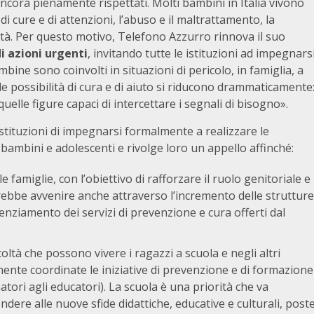
 ancora pienamente rispettati. Molti bambini in Italia vivono
 di cure e di attenzioni, l’abuso e il maltrattamento, la
lità. Per questo motivo, Telefono Azzurro rinnova il suo
di azioni urgenti
, invitando tutte le istituzioni ad impegnars
ine sono coinvolti in situazioni di pericolo, in famiglia, a
e possibilità di cura e di aiuto si riducono drammaticamente
quelle figure capaci di intercettare i segnali di bisogno».
stituzioni di impegnarsi formalmente a realizzare le
i bambini e adolescenti e rivolge loro un appello affinché:
 famiglie, con l’obiettivo di rafforzare il ruolo genitoriale e
rebbe avvenire anche attraverso l’incremento delle strutture
otenziamento dei servizi di prevenzione e cura offerti dal
coltà che possono vivere i ragazzi a scuola e negli altri
ente coordinate le iniziative di prevenzione e di formazione
natori agli educatori). La scuola è una priorità che va
re alle nuove sfide didattiche, educative e culturali, post