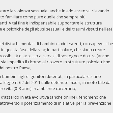
astare la violenza sessuale, anche in adolescenza, rilevando
to familiare come pure quelle che sempre più
i. A tal fine è indispensabile supportare le strutture
 e psichiche degli abusi sessuali e dei traumi vissuti nell’età
ei disturbi mentali di bambini e adolescenti, consapevoli che
in questa fase della vita; in particolare, che siano create
possibilità di accesso ai servizi di sostegno e di cura (anche
sia impedito il ricorso al ricovero in strutture psichiatriche
 del nostro Paese;
 bambini figli di genitori detenuti; in particolare siano
lla legge n. 62 del 2011 sulle detenute madri, in moto tale da
loro vita (0-3 anni) in ambiente carcerario;
 d’azzardo in età evolutiva (anche online), fenomeno che
traverso il potenziamento di iniziative per la prevenzione