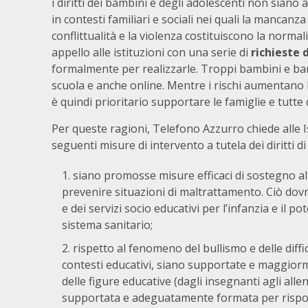
i diritti dei bambini e degli adolescenti non siano
in contesti familiari e sociali nei quali la mancanza
conflittualità e la violenza costituiscono la norma
appello alle istituzioni con una serie di
richieste 
formalmente per realizzarle. Troppi bambini e bamb
scuola e anche online. Mentre i rischi aumentano l
è quindi prioritario supportare le famiglie e tutte 
Per queste ragioni, Telefono Azzurro chiede alle I
seguenti misure di intervento a tutela dei diritti d
siano promosse misure efficaci di sostegno alle
prevenire situazioni di maltrattamento. Ciò dov
e dei servizi socio educativi per l’infanzia e il p
sistema sanitario;
rispetto al fenomeno del bullismo e delle diffi
contesti educativi, siano supportate e maggiorm
delle figure educative (dagli insegnanti agli alle
supportata e adeguatamente formata per risponde