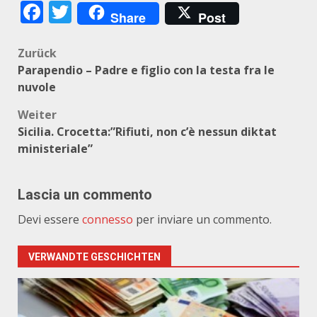
Facebook
Twitter
Share
Post
Beitragsnavigation
Zurück
Parapendio – Padre e figlio con la testa fra le
nuvole
Weiter
Sicilia. Crocetta:”Rifiuti, non c’è nessun diktat
ministeriale”
Lascia un commento
Devi essere
connesso
per inviare un commento.
VERWANDTE GESCHICHTEN