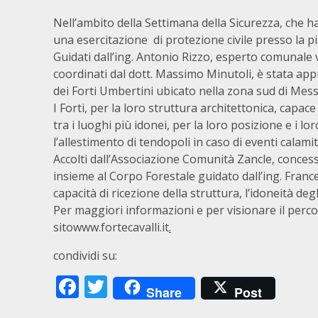
Nell’ambito della Settimana della Sicurezza, che ha
una esercitazione di protezione civile presso la pi
Guidati dall’ing. Antonio Rizzo, esperto comunale vo
coordinati dal dott. Massimo Minutoli, è stata ap
dei Forti Umbertini ubicato nella zona sud di Mess
I Forti, per la loro struttura architettonica, capac
tra i luoghi più idonei, per la loro posizione e i lo
l’allestimento di tendopoli in caso di eventi calamit
Accolti dall’Associazione Comunità Zancle, concessio
insieme al Corpo Forestale guidato dall’ing. Fran
capacità di ricezione della struttura, l’idoneità de
Per maggiori informazioni e per visionare il perco
sito
www.fortecavalli.it
.
condividi su:
Facebook
Twitter
Share
Post