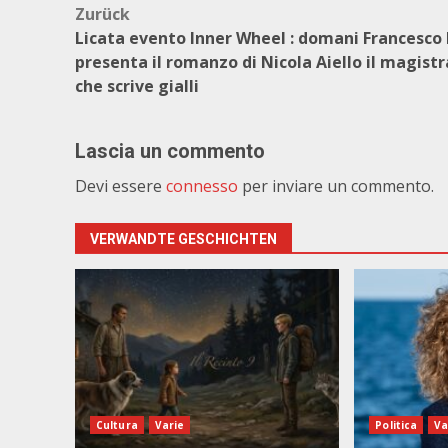
Beitragsnavigation
Zurück
Licata evento Inner Wheel : domani Francesco 
presenta il romanzo di Nicola Aiello il magist
che scrive gialli
Lascia un commento
Devi essere
connesso
per inviare un commento.
VERWANDTE GESCHICHTEN
Cultura
Varie
Politica
Va