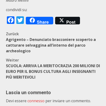
Mauro Mellini
condividi su:
Facebook
Twitter
Share
Post
Beitragsnavigation
Zurück
Agrigento – Denunciato bracconiere scoperto a
catturare selvaggina all’interno del parco
archeologico
Weiter
SCUOLA: ARRIVA LA MERITOCRAZIA 200 MILIONI DI
EURO PER IL BONUS CULTURA AGLI INSEGNANTI
PIÙ MERITEVOLI
Lascia un commento
Devi essere
connesso
per inviare un commento.